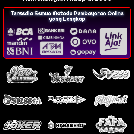
Tersedia Semua Metode Pembayaran Online
yang Lengkap