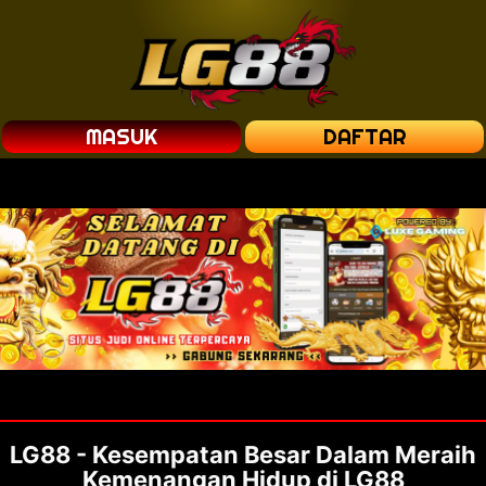
MASUK
DAFTAR
LG88 - Kesempatan Besar Dalam Meraih
Kemenangan Hidup di LG88